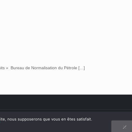
ts » Bureau de Normalisation du Pétrole
[…]
 site, nous supposerons que vous en êtes satisfait.
s